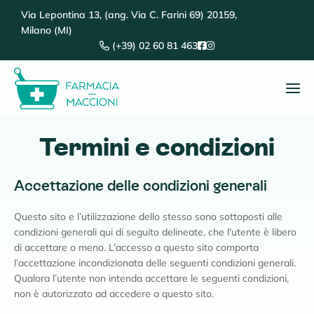
Via Lepontina 13, (ang. Via C. Farini 69) 20159,
Milano (MI)
(+39) 02 60 81 463
N
a
v
i
Termini e condizioni
g
a
Accettazione delle condizioni generali
z
i
Questo sito e l’utilizzazione dello stesso sono sottoposti alle
o
condizioni generali qui di seguito delineate, che l’utente è libero
n
di accettare o meno. L’accesso a questo sito comporta
e
l’accettazione incondizionata delle seguenti condizioni generali.
T
Qualora l’utente non intenda accettare le seguenti condizioni,
o
non è autorizzato ad accedere a questo sito.
g
g